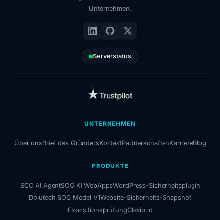
Unternehmen.
Serverstatus
UNTERNEHMEN
Über uns
Brief des Gründers
Kontakt
Partnerschaften
Karriere
Blog
PRODUKTE
SOC AI Agent
SOC KI WebApps
WordPress-Sicherheitsplugin
Dolutech SOC Model V1
Website-Sicherheits-Snapshot
Expositionsprüfung
Clavio.io