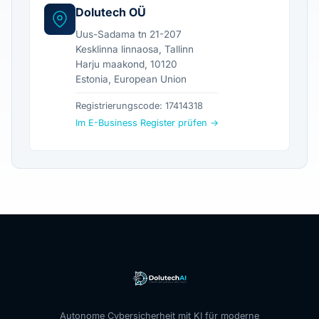
Dolutech OÜ
Uus-Sadama tn 21-207
Kesklinna linnaosa, Tallinn
Harju maakond, 10120
Estonia, European Union
Registrierungscode: 17414318
Im E-Business Register prüfen →
Autonome Cybersicherheit mit KI für moderne