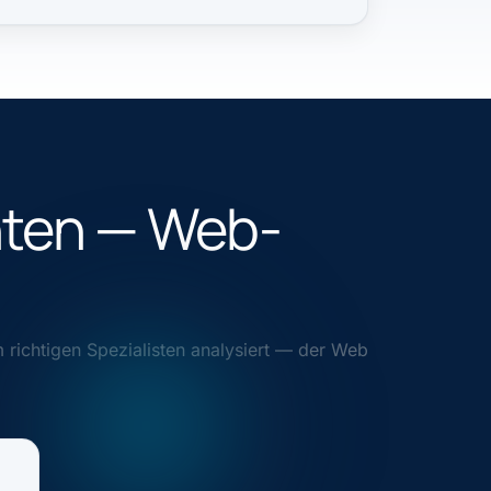
nten — Web-
m richtigen Spezialisten analysiert — der Web