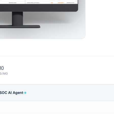
10
10/MO
SOC AI Agent