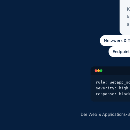
K
k
a
Netzwerk & Tr
Endpoint
rule: webapp_sq
severity: high

response: bloc
Der Web & Applications-S