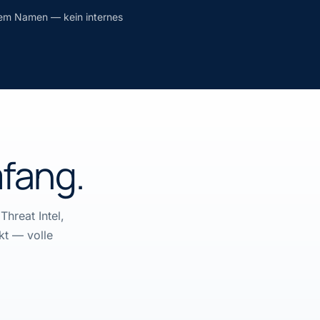
rem Namen — kein internes
fang.
hreat Intel,
kt — volle