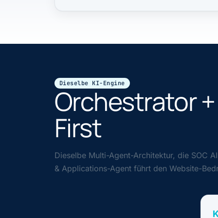
Dieselbe KI-Engine
Orchestrator +
First
Dieselbe Multi-Agent-Architektur, die SOC AI
& Applications-Agent führt den Website-Bed
K