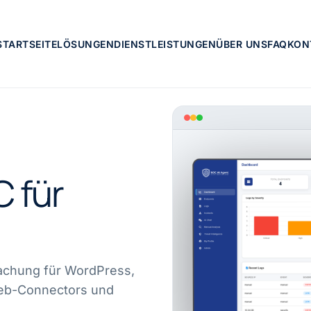
STARTSEITE
LÖSUNGEN
DIENSTLEISTUNGEN
ÜBER UNS
FAQ
KON
 für
achung für WordPress,
Web-Connectors und