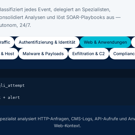
lassifiziert jedes Event, delegiert an Spezialisten,
onsolidiert Analysen und löst SOAR-Playbooks aus —
utonom, 24/7.
affic
Authentifizierung & Identität
Web & Anwendungen
 & Host
Malware & Payloads
Exfiltration & C2
Complianc
li_attempt

k + alert
pezialist analysiert HTTP-Anfragen, CMS-Logs, API-Aufrufe und An
Web-Kontext.