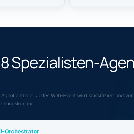
 8 Spezialisten-Age
 Agent antreibt. Jedes Web-Event wird klassifiziert und vo
rohungskontext.
I-Orchestrator