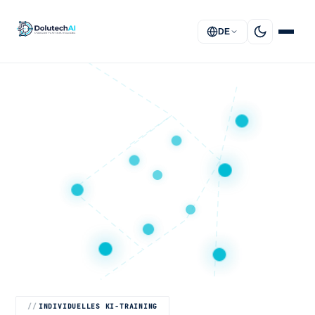
DE
STARTSEITE
LÖSUNGEN
DIENSTLEISTUNGEN
ÜBER UNS
FAQ
KONTAKT
INDIVIDUELLES KI-TRAINING