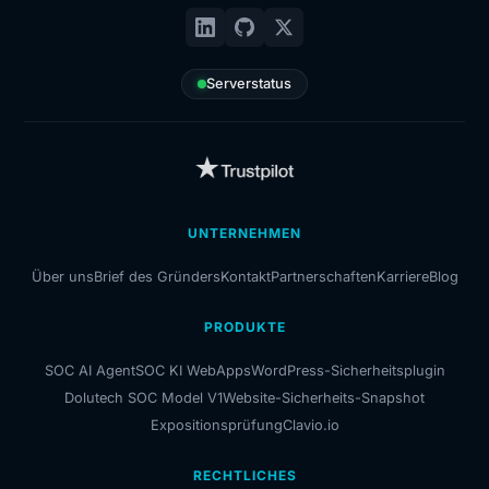
Serverstatus
UNTERNEHMEN
Über uns
Brief des Gründers
Kontakt
Partnerschaften
Karriere
Blog
PRODUKTE
SOC AI Agent
SOC KI WebApps
WordPress-Sicherheitsplugin
Dolutech SOC Model V1
Website-Sicherheits-Snapshot
Expositionsprüfung
Clavio.io
RECHTLICHES