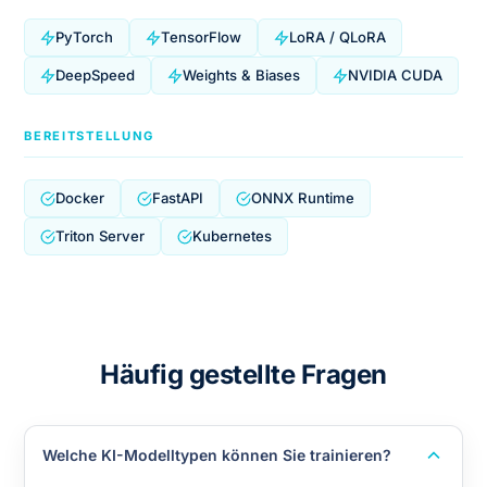
PyTorch
TensorFlow
LoRA / QLoRA
DeepSpeed
Weights & Biases
NVIDIA CUDA
BEREITSTELLUNG
Docker
FastAPI
ONNX Runtime
Triton Server
Kubernetes
Häufig gestellte Fragen
Welche KI-Modelltypen können Sie trainieren?