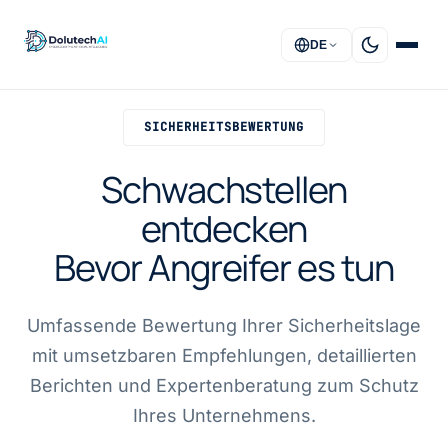
DE
SICHERHEITSBEWERTUNG
STARTSEITE
Schwachstellen
LÖSUNGEN
entdecken
DIENSTLEISTUNGEN
Bevor Angreifer es tun
ÜBER UNS
Umfassende Bewertung Ihrer Sicherheitslage
FAQ
mit umsetzbaren Empfehlungen, detaillierten
KONTAKT
Berichten und Expertenberatung zum Schutz
Ihres Unternehmens.