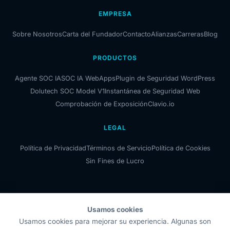
EMPRESA
Sobre Nosotros
Carta del Fundador
Contacto
Alianzas
Carreras
Blog
PRODUCTOS
Agente SOC IA
SOC IA WebApps
Plugin de Seguridad WordPress
Dolutech SOC Model V1
Instantánea de Seguridad Web
Comprobación de Exposición
Clavio.io
LEGAL
Política de Privacidad
Términos de Servicio
Política de Cookies
Sin Fines de Lucro
Usamos cookies
Dolutech OÜ
Usamos cookies para mejorar su experiencia. Algunas son
Código de Registro: 17414318