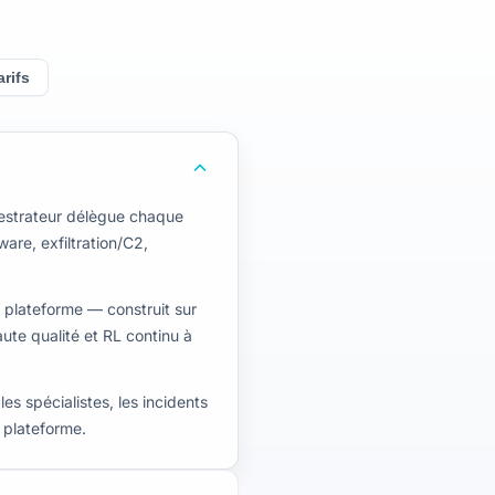
arifs
hestrateur délègue chaque
are, exfiltration/C2,
 plateforme — construit sur
te qualité et RL continu à
es spécialistes, les incidents
a plateforme.