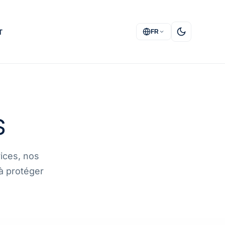
T
FR
s
ices, nos
à protéger