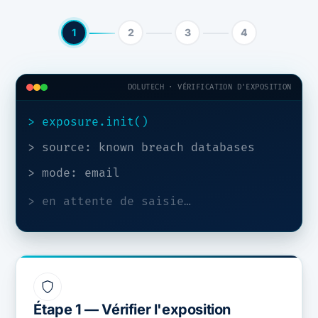
1
2
3
4
DOLUTECH · VÉRIFICATION D'EXPOSITION
> exposure.init()
> source: known breach databases
> mode:
email
> en attente de saisie…
Étape 1 — Vérifier l'exposition