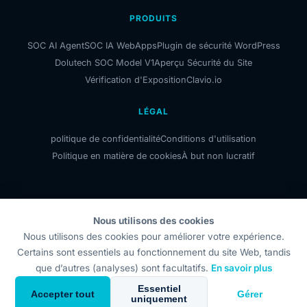
PRODUITS
SOC AI Agent
SOC IA WebApps
Plugin de sécurité WordPress
Dolutech SOC Model V1
Aperçu Sécurité du Site
Vérification d'Exposition
Clavio.io
LÉGAL
politique de confidentialité
Conditions d'utilisation
Politique en matière de cookies
À but non lucratif
Nous utilisons des cookies
Dolutech OÜ
Nous utilisons des cookies pour améliorer votre expérience.
Code d'enregistrement : 17414318
Certains sont essentiels au fonctionnement du site Web, tandis
Registre du commerce électronique
que d’autres (analyses) sont facultatifs.
En savoir plus
+372 5193 1345
Essentiel
Uus-Sadama tn 21-207, Tallinn 10120, Estonie, UE
Accepter tout
Gérer
uniquement
© 2026 DolutechAI. Tous droits réservés.