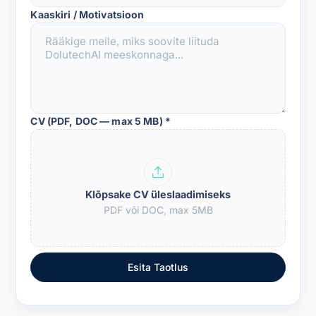
Kaaskiri / Motivatsioon
CV (PDF, DOC — max 5 MB) *
Klõpsake CV üleslaadimiseks
PDF või DOC, max 5MB
Esita Taotlus