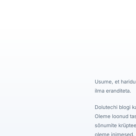
Usume, et haridus
ilma eranditeta.
Dolutechi blogi 
Oleme loonud tas
sõnumite krüptee
oleme inimesed, k