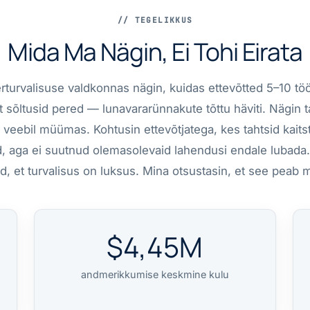
// TEGELIKKUS
Mida Ma Nägin, Ei Tohi Eirata
rturvalisuse valdkonnas nägin, kuidas ettevõtted 5–10 tö
st sõltusid pered — lunavararünnakute tõttu häviti. Nägin t
eebil müümas. Kohtusin ettevõtjatega, kes tahtsid kaitst
d, aga ei suutnud olemasolevaid lahendusi endale lubada.
ud, et turvalisus on luksus. Mina otsustasin, et see peab
$4,45M
andmerikkumise keskmine kulu