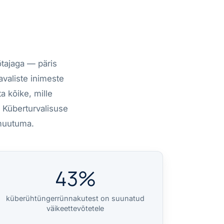
ötajaga — päris
avaliste inimeste
a kõike, mille
 Küberturvalisuse
 muutuma.
43%
küberühtüngerrünnakutest on suunatud
väikeettevõtetele