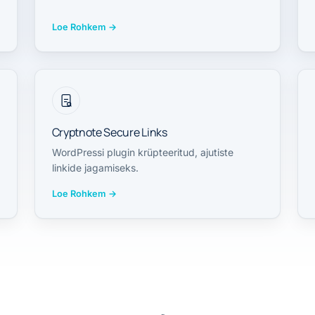
Loe Rohkem
→
Cryptnote Secure Links
WordPressi plugin krüpteeritud, ajutiste
linkide jagamiseks.
Loe Rohkem
→