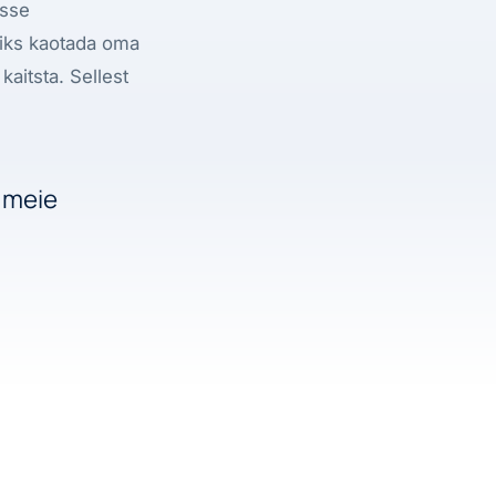
usse
hiks kaotada oma
 kaitsta. Sellest
n meie