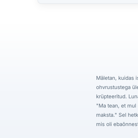
Mäletan, kuidas i
ohvrustustega üle
krüpteeritud. Lun
"Ma tean, et mul
maksta." Sel hetk
mis oli ebaõnnes