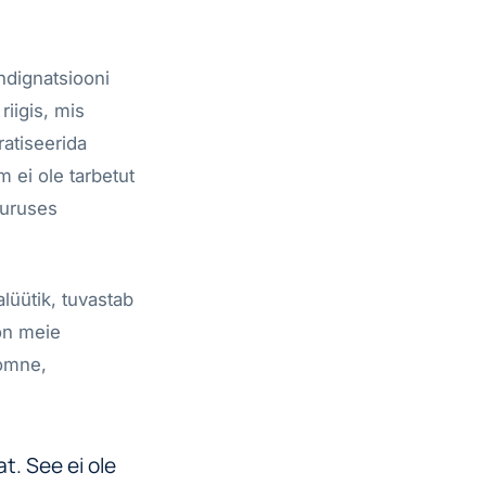
ndignatsiooni
riigis, mis
ratiseerida
 ei ole tarbetut
uuruses
lüütik, tuvastab
on meie
oomne,
t. See ei ole