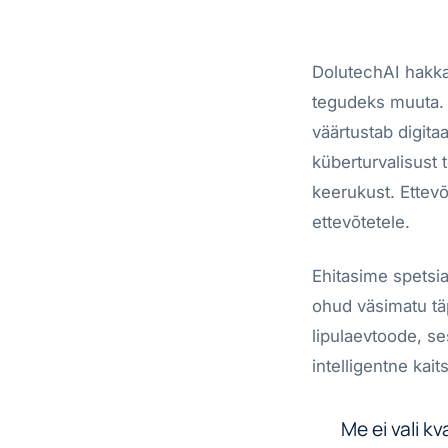
DolutechAI hakka
tegudeks muuta. 2
väärtustab digitaa
küberturvalisust 
keerukust. Ettevõ
ettevõtetele.
Ehitasime spetsia
ohud väsimatu tä
lipulaevtoode, s
intelligentne kait
Me ei vali k