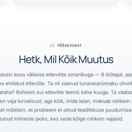
// PÖÖRDPUNKT
Hetk, Mil Kõik Muutus
stusin koos väikese ettevõtte omanikuga — 8 töötajat, aa
s ehitatud ettevõte. Ta oli saanud lunavararünnaku ohvri
araha? Rohkem kui ettevõte teenis kahe kuuga. Ta vaatas 
 on vaja turvalisust, aga kõik, mida leian, maksab rohke
el mõistsin, et probleem ei olnud teadlikkuse puudumises
tunud inimeste jaoks, kes seda kõige rohkem vajasid.