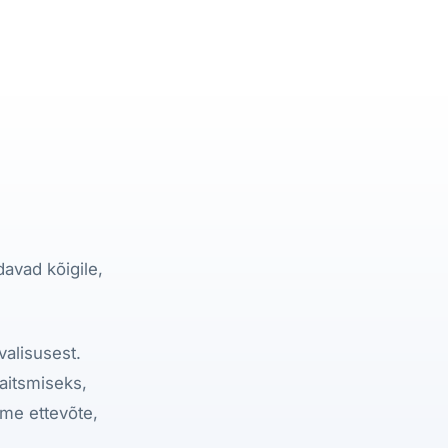
davad kõigile,
valisusest.
aitsmiseks,
eme ettevõte,