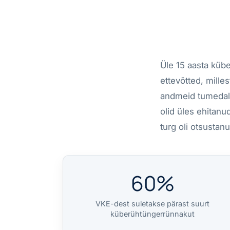
Üle 15 aasta kübe
ettevõtted, mille
andmeid tumedal v
olid üles ehitanu
turg oli otsustan
60%
VKE-dest suletakse pärast suurt
küberühtüngerrünnakut