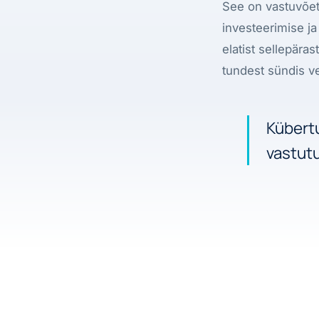
See on vastuvõeta
investeerimise j
elatist sellepäras
tundest sündis v
Kübertu
vastutu