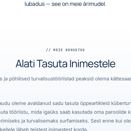
lubadus — see on meie ärimudel.
// MEIE KOHUSTUS
Alati Tasuta Inimestele
 ja põhilised turvalisustööriistad peaksid olema kättesaa
kaudu oleme avaldanud sadu tasuta õppeartikleid kübertur
uta tööriistu, mida igaüks saab kasutada oma paroolide k
rimiseks ja turvalisemaks surfamiseks. Sest enne kui ol
ellele läheb teistest inimestest korda.