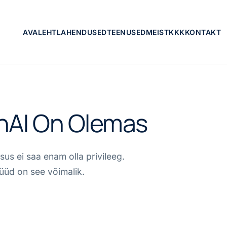
AVALEHT
LAHENDUSED
TEENUSED
MEIST
KKK
KONTAKT
hAI On Olemas
sus ei saa enam olla privileeg.
nüüd on see võimalik.