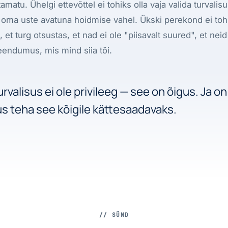
matu. Ühelgi ettevõttel ei tohiks olla vaja valida turvalis
a oma uste avatuna hoidmise vahel. Ükski perekond ei to
t, et turg otsustas, et nad ei ole "piisavalt suured", et neid
eendumus, mis mind siia tõi.
rvalisus ei ole privileeg — see on õigus. Ja o
s teha see kõigile kättesaadavaks.
// SÜND