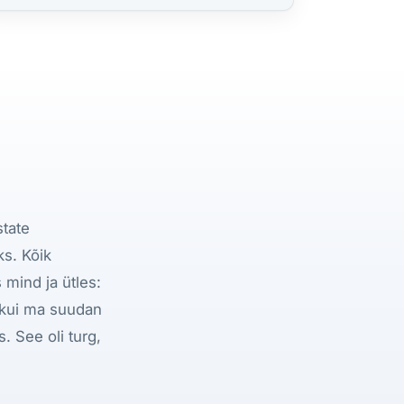
state
ks. Kõik
mind ja ütles:
m kui ma suudan
. See oli turg,