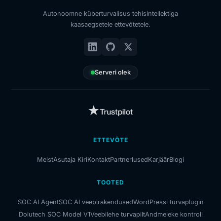
Autonoomne küberturvalisus tehisintellektiga
kaasaegsetele ettevõtetele.
Serveri olek
ETTEVÕTE
Meist
Asutaja Kiri
Kontakt
Partnerlused
Karjäär
Blogi
TOOTED
SOC AI Agent
SOC AI veebirakendused
WordPressi turvaplugin
Dolutech SOC Model V1
Veebilehe turvapilt
Andmeleke kontroll