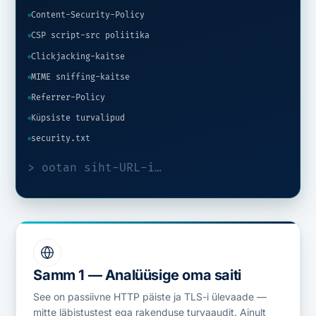
Content-Security-Policy
◇
CSP script-src poliitika
◇
Clickjacking-kaitse
◇
MIME sniffing-kaitse
◇
Referrer-Policy
◇
Küpsiste turvalipud
◇
security.txt
◇
> ootan siht-URL-i…
Samm 1 — Analüüsige oma saiti
See on passiivne HTTP päiste ja TLS-i ülevaade —
mitte läbistustest ega rakenduse turvaaudit. Ainult