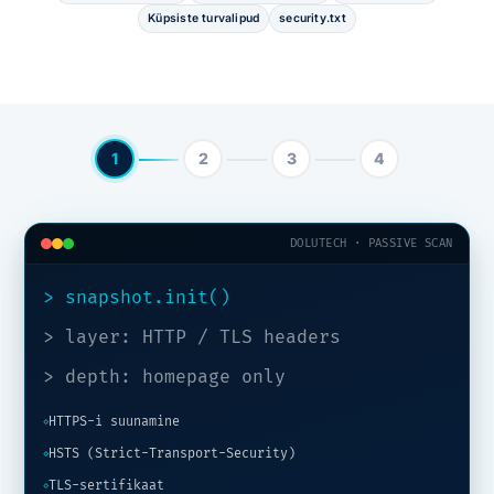
Küpsiste turvalipud
security.txt
1
2
3
4
DOLUTECH · PASSIVE SCAN
> snapshot.init()
> layer: HTTP / TLS headers
> depth: homepage only
HTTPS-i suunamine
◇
HSTS (Strict-Transport-Security)
◇
TLS-sertifikaat
◇