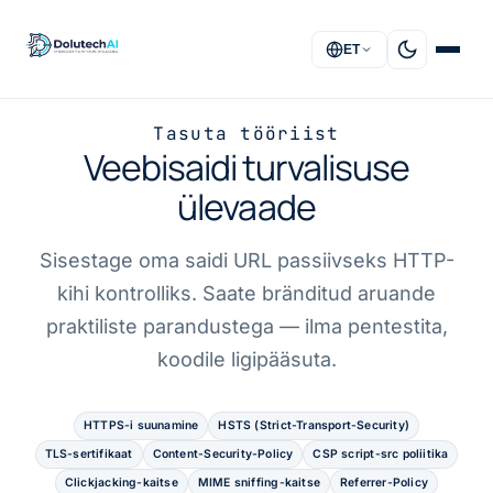
ET
Tasuta tööriist
AVALEHT
Veebisaidi turvalisuse
ülevaade
LAHENDUSED
TEENUSED
Sisestage oma saidi URL passiivseks HTTP-
kihi kontrolliks. Saate bränditud aruande
MEIST
praktiliste parandustega — ilma pentestita,
koodile ligipääsuta.
KKK
KONTAKT
HTTPS-i suunamine
HSTS (Strict-Transport-Security)
TLS-sertifikaat
Content-Security-Policy
CSP script-src poliitika
Clickjacking-kaitse
MIME sniffing-kaitse
Referrer-Policy